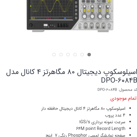
اسیلوسکوپ دیجیتال 80 مگاهرتز 4 کانال مدل
DPO-6084
د محصول: DPO-6084B
تمام موجودی
اسيلوسكوپ 80 مگاهرتز 4 كانال دیجیتال حافظه دار
4 عدد پروب
سرعت نمونه برداری 1GS/s
64M point Record Length
صفحه نمایشگر لمسی Phosphor رنگی 7 اينچ