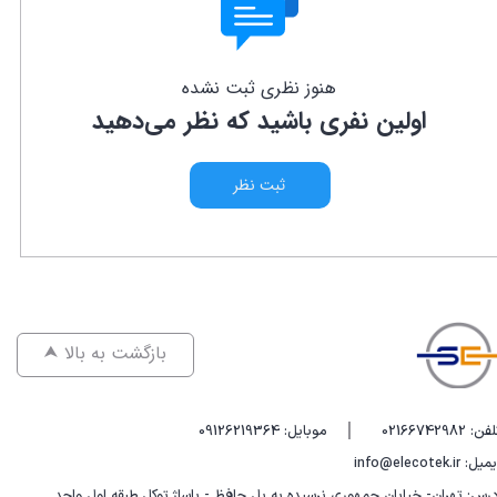
هنوز نظری ثبت نشده
اولین نفری باشید که نظر می‌دهید
ثبت نظر
⮝ بازگشت به بالا
|
فن: 02166742982
موبایل: 09126219364
یل: info@elecotek.ir
درس: تهران- خیابان جمهوری نرسیده به پل حافظ - پاساژ توکل طبقه اول واحد