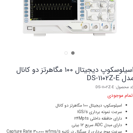
اسیلوسکوپ دیجیتال 100 مگاهرتز دو کانال
دل DS-1102Z-E
د محصول: DS-1102Z-E
تمام موجودی
اسیلوسکوپ دیجیتال 100 مگاهرتز دو کانال
سرعت نمونه برداری 1GS/s
دارای حافظه داخلی 24Mpts
دارای مبدل ADC سریع 12 بیتی
سرعت موج برداری از سیگنال در ثانیه Capture Rate 30,000 wfms/s