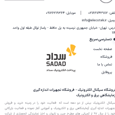
|
فن: 02166742982
موبایل: 09126219364
یل: info@elecotek.ir
درس: تهران- خیابان جمهوری نرسیده به پل حافظ - پاساژ توکل طبقه اول واحد
11
دسترسی سریع
صفحه نخست
فروشگاه
تماس با ما
پروفایل
روشگاه سیگنال الکترونیک - فروشگاه تجهیزات اندازه گیری
زمایشگاهی برق و الکترونیک
یگنال الکترونیک بیش از دو دهه است که فعالیت خود را در زمینه خرید و فروش
جهیزات اندازه گیری آزمایشگاهی برق و الکترونیک و آموزشی آغاز نموده و فعالیت بازرگانی
خود را از سال 97 از کمپانی های مطرح چین و تایوان و اخذ نمایندگی انحصاری از شرکت