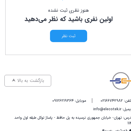
هنوز نظری ثبت نشده
اولین نفری باشید که نظر می‌دهید
ثبت نظر
⮝ بازگشت به بالا
|
فن: 02166742982
موبایل: 09126219364
یل: info@elecotek.ir
درس: تهران- خیابان جمهوری نرسیده به پل حافظ - پاساژ توکل طبقه اول واحد
11
دسترسی سریع