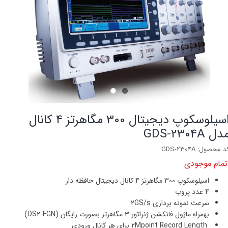
اسیلوسکوپ دیجیتال 300 مگاهرتز 4 کانال
دل GDS-2304A
د محصول: GDS-2304A
تمام موجودی
اسيلوسكوپ 300 مگاهرتز 4 كانال دیجیتال حافظه دار
4 عدد پروب
سرعت نمونه برداری 2GS/s
بهمراه ماژول فانکشن ژنراتور 3 مگاهرتز بصورت رایگان (DS2-FGN)
2Mpoint Record Length برای هر کانال ورودی