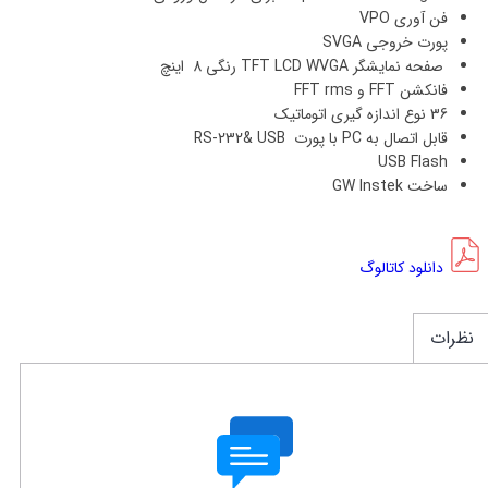
فن آوری VPO
پورت خروجی SVGA
صفحه نمایشگر TFT LCD WVGA رنگی 8 اينچ
فانکشن FFT و FFT rms
36 نوع اندازه گیری اتوماتیک
قابل اتصال به PC با پورت RS-232& USB
USB Flash
ساخت GW Instek
دانلود کاتالوگ
نظرات