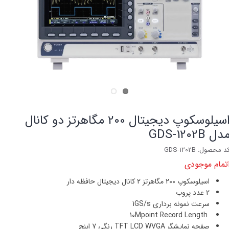
اسیلوسکوپ دیجیتال 200 مگاهرتز دو کانال
دل GDS-1202B
د محصول: GDS-1202B
تمام موجودی
اسيلوسكوپ 200 مگاهرتز 2 كانال دیجیتال حافظه دار
2 عدد پروب
سرعت نمونه برداری 1GS/s
10Mpoint Record Length
صفحه نمایشگر TFT LCD WVGA رنگی 7 اینچ