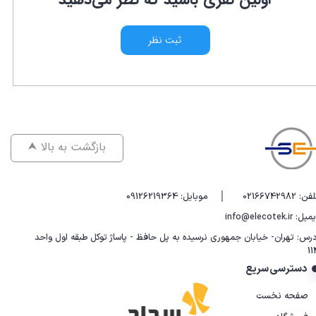
ثبت نظر
⮝ بازگشت به بالا
|
فن: 02166742982
موبایل: 09126219364
یل: info@elecotek.ir
درس: تهران- خیابان جمهوری نرسیده به پل حافظ - پاساژ توکل طبقه اول واحد
11
دسترسی سریع
صفحه نخست