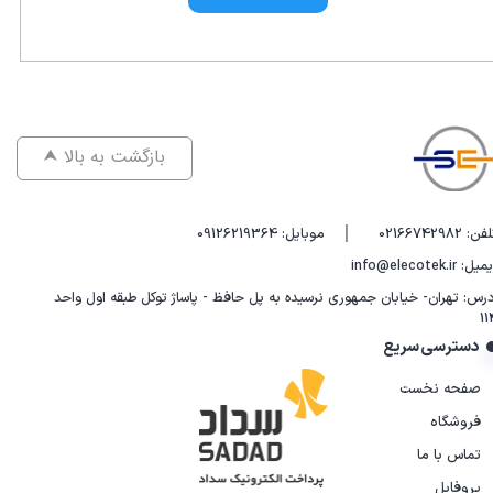
⮝ بازگشت به بالا
|
فن: 02166742982
موبایل: 09126219364
یل: info@elecotek.ir
درس: تهران- خیابان جمهوری نرسیده به پل حافظ - پاساژ توکل طبقه اول واحد
11
دسترسی سریع
صفحه نخست
فروشگاه
تماس با ما
پروفایل