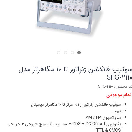
سوئيپ فانكشن ژنراتور تا 10 مگاهرتز مدل
SFG-211
د محصول: SFG-2110
تمام موجودی
سوئيپ فانكشن ژنراتور از 0/1 هرتز تا 10 مگاهرتز ديجيتال
پروب
مدولاسیون AM / FM
تکنولوژِی DDS + DC Offset + سه نوع شکل موج خروجی + خروجی
TTL & CMOS