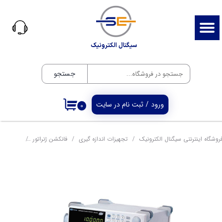
حساب کاربری من
تغییر گذر واژه
سیگنال الکترونیک
سفارشات
جستجو
خروج از حساب کاربری
ورود
/
ثبت نام در سایت
۰
روشگاه اینترنتی سیگنال الکترونیک
تجهیزات اندازه گیری
فانکشن ژنراتور
سوئيپ فانكشن ژنرا