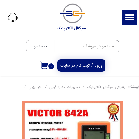
حساب کاربری من
تغییر گذر واژه
سیگنال الکترونیک
سفارشات
جستجو
خروج از حساب کاربری
ورود
/
ثبت نام در سایت
۰
روشگاه اینترنتی سیگنال الکترونیک
تجهیزات اندازه گیری
متر لیزری
متر لیزری تا 50 متر مدل VC-842A