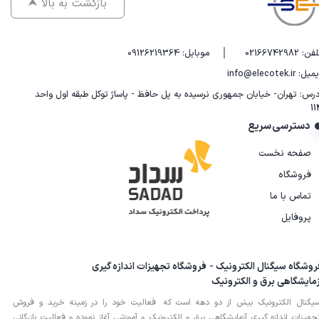
⮝ بازگشت به بالا
|
فن: 02166742982
موبایل: 09126219364
یل: info@elecotek.ir
درس: تهران- خیابان جمهوری نرسیده به پل حافظ - پاساژ توکل طبقه اول واحد
11
دسترسی سریع
صفحه نخست
فروشگاه
تماس با ما
پروفایل
روشگاه سیگنال الکترونیک - فروشگاه تجهیزات اندازه گیری
زمایشگاهی برق و الکترونیک
یگنال الکترونیک بیش از دو دهه است که فعالیت خود را در زمینه خرید و فروش
جهیزات اندازه گیری آزمایشگاهی برق و الکترونیک و آموزشی آغاز نموده و فعالیت بازرگانی