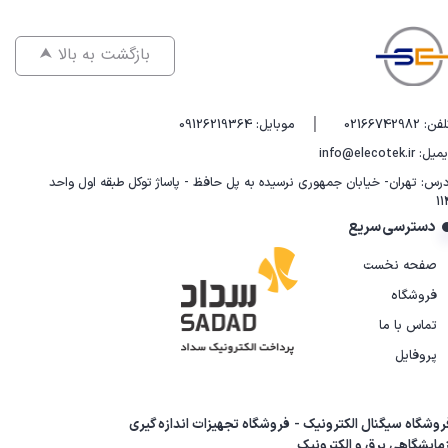
⮝ بازگشت به بالا
|
فن: 02166742982
موبایل: 09126219364
یل: info@elecotek.ir
درس: تهران- خیابان جمهوری نرسیده به پل حافظ - پاساژ توکل طبقه اول واحد
11
دسترسی سریع
صفحه نخست
فروشگاه
تماس با ما
پروفایل
روشگاه سیگنال الکترونیک - فروشگاه تجهیزات اندازه گیری
زمایشگاهی برق و الکترونیک