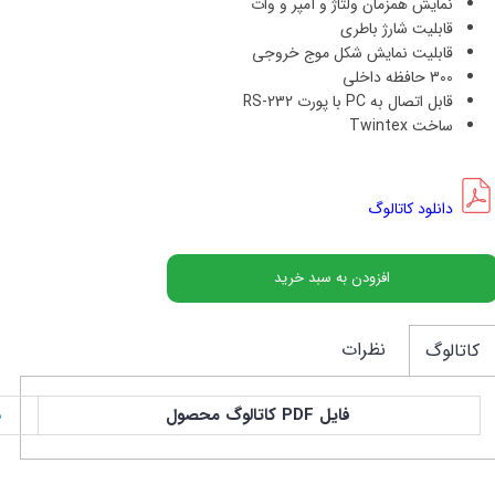
نمایش همزمان ولتاژ و آمپر و وات
قابلیت شارژ باطری
قابلیت نمایش شکل موج خروجی
300 حافظه داخلی
قابل اتصال به PC با پورت RS-232
ساخت Twintex
دانلود کاتالوگ
افزودن به سبد خرید
نظرات
کاتالوگ
فایل PDF کاتالوگ محصول
د