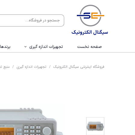
سیگنال الکترونیک
صفحه نخست
تجهیزات اندازه گیری
برندها
اسیلوسکوپ
ب
فروشگاه اینترنتی سیگنال الکترونیک
تجهیزات اندازه گیری
منبع ت
لاجیک انالایزر
هانت
اسپکتروم انالایزر
ماتر
فانکشن ژنراتور
توینت
سیگنال ژنراتور
ویک
منبع تغذیه
ف