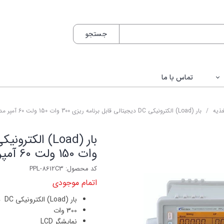
جستجو
تماس با ما
اکون / Bakon
غذیه
بار (Load) الکترونیکی DC دیجیتالی قابل برنامه ریزی 300 وات 150 ولت 60 آمپر مدل PPL-8612C3
ک / HANTEK
یکس / Matrix
وات 150 ولت 60 آمپر مدل PPL-8612C3
کس / Twintex
کد محصول: PPL-8612C3
اتمام موجودی
تور / VICTOR
بار (Load) الکترونیکی DC دیجیتالی قابل برنامه ریزی
لوک / FLUKE
300 وات
نمایشگر LCD