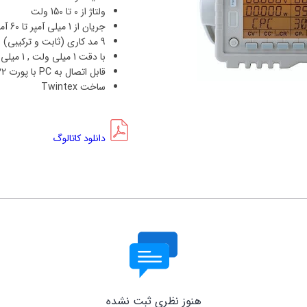
ریگول / Rigol
ولتاژ از 0 تا 150 ولت
جریان از 1 میلی آمپر تا 60 آمپر
ستک / GWinstek
9 مد کاری (ثابت و ترکیبی)
با دقت 1 میلی ولت , 1 میلی آمپر و 1 میلی وات
گون / Sugon
قابل اتصال به PC با پورت RS-232
 / Tektronix
ساخت Twintex
 / Kenwood
دانلود کاتالوگ
هنوز نظری ثبت نشده