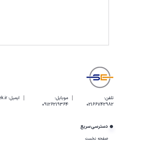
ردیاب سیم
هیتر و هویه
باتری تستر
ذره بین
انواع پراب و لوازم جانبی
دما سنج
رطوبت سنج
سختی سنج
|
|
تلفن:
موبایل:
ایمیل: info@elecotek.ir
PH متر
02166742982
09126219364
میکروسکوپ
دسترسی سریع
فاز یاب
صفحه نخست