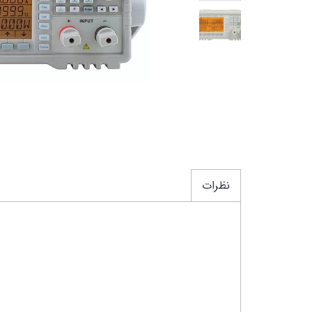
مولتی متر
LCR (ال سی آر) متر
گودویل این
ارت تستر
سو
ارت تستر کلمپی
تکترونیکس
میگر
کنوود
ترمومتر
متر لیزری
نظرات
کولیس
نورسنج(لوکس متر)
دورسنج(تاکومتر)
RST سنج