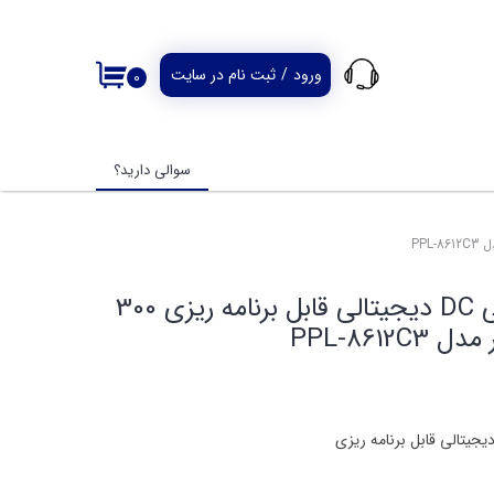
ورود
/
ثبت نام در سایت
۰
حساب کاربری من
تغییر گذر واژه
سوالی دارید؟
سفارشات
خروج از حساب
کاربری
بار (Load) الکترونیکی DC دیجیتالی قابل برنامه ریزی 300