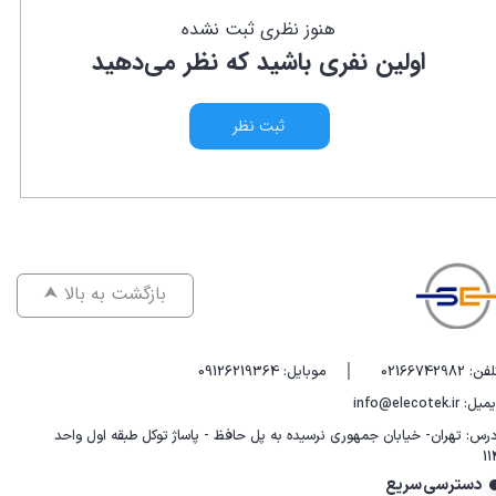
هنوز نظری ثبت نشده
اولین نفری باشید که نظر می‌دهید
ثبت نظر
⮝ بازگشت به بالا
|
فن: 02166742982
موبایل: 09126219364
یل: info@elecotek.ir
درس: تهران- خیابان جمهوری نرسیده به پل حافظ - پاساژ توکل طبقه اول واحد
11
دسترسی سریع