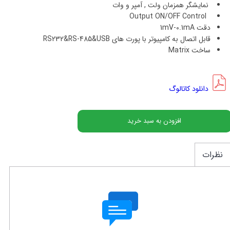
نمایشگر همزمان ولت , آمپر و وات
Output ON/OFF Control
دقت
1mV-0.1mA
قابل اتصال به کامپیوتر با پورت های RS232&RS-485&USB
ساخت Matrix
دانلود کاتالوگ
افزودن به سبد خرید
نظرات