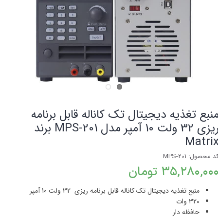
نبع تغذیه دیجیتال تک کاناله قابل برنامه
ریزی 32 ولت 10 آمپر مدل MPS-201 برند
Matri
د محصول: MPS-201
۳۵,۲۸۰,۰۰ تومان
منبع تغذیه دیجیتال تک کاناله قابل برنامه ریزی
32
ولت
10
آمپر
320
وات
حافظه دار