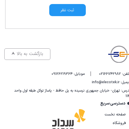
ثبت نظر
⮝ بازگشت به بالا
|
فن: 02166742982
موبایل: 09126219364
یل: info@elecotek.ir
درس: تهران- خیابان جمهوری نرسیده به پل حافظ - پاساژ توکل طبقه اول واحد
11
دسترسی سریع
صفحه نخست
فروشگاه