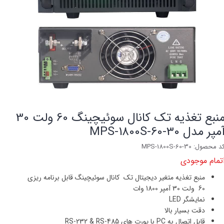
منبع تغذیه تک کانال سوئیچینگ 60 ولت 30
مپر مدل MPS-1800S-60-30
د محصول: MPS-1800S-60-30
تمام موجودی
منبع تغذیه متغیر دیجیتال تک کانال سوئیچینگ قابل برنامه ریزی
60
ولت
30
آمپر
1800 وات
نمایشگر
LED
دقت بسیار بالا
قابل اتصال به PC با پورت های RS-232 & RS-485