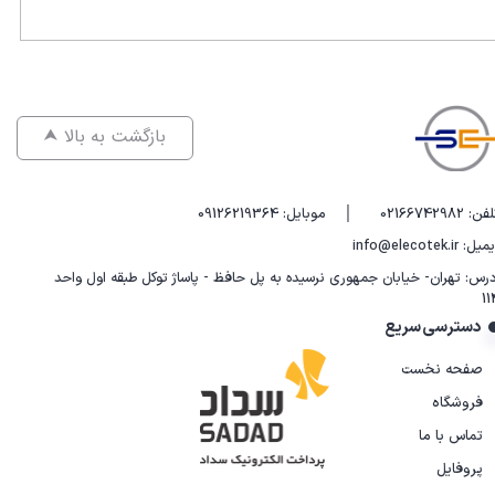
⮝ بازگشت به بالا
|
فن: 02166742982
موبایل: 09126219364
یل: info@elecotek.ir
درس: تهران- خیابان جمهوری نرسیده به پل حافظ - پاساژ توکل طبقه اول واحد
11
دسترسی سریع
صفحه نخست
فروشگاه
تماس با ما
پروفایل