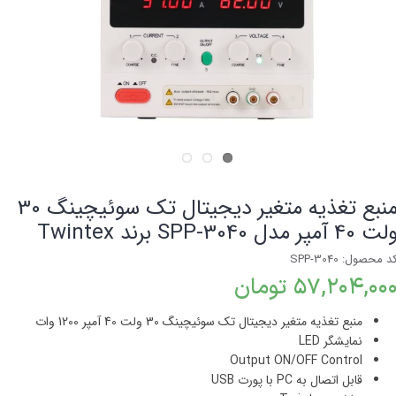
منبع تغذیه متغیر دیجیتال تک سوئیچینگ 30
ت 40 آمپر مدل SPP-3040 برند Twintex
د محصول: SPP-3040
۵۷,۲۰۴,۰۰ تومان
منبع تغذیه متغیر دیجیتال تک سوئیچینگ 30 ولت 40 آمپر
1200 وات
نمایشگر
LED
Output ON/OFF Control
قابل اتصال به PC با پورت USB