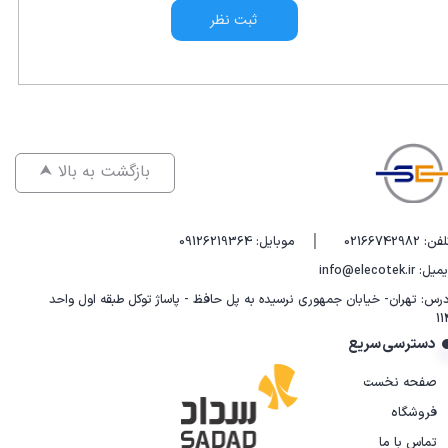
ثبت نظر
⮝ بازگشت به بالا
|
فن: 02166742982
موبایل: 09126219364
یل: info@elecotek.ir
درس: تهران- خیابان جمهوری نرسیده به پل حافظ - پاساژ توکل طبقه اول واحد
11
دسترسی سریع
صفحه نخست
فروشگاه
تماس با ما