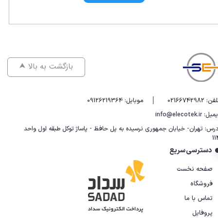
⮝ بازگشت به بالا
|
فن: 02166742982
موبایل: 09126219364
یل: info@elecotek.ir
درس: تهران- خیابان جمهوری نرسیده به پل حافظ - پاساژ توکل طبقه اول واحد
11
دسترسی سریع
صفحه نخست
فروشگاه
تماس با ما
پروفایل