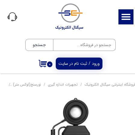
حساب کاربری من
تغییر گذر واژه
سیگنال الکترونیک
سفارشات
جستجو
خروج از حساب کاربری
ورود
/
ثبت نام در سایت
۰
روشگاه اینترنتی سیگنال الکترونیک
تجهیزات اندازه گیری
نورسنج(لوکس متر)
لوکس م