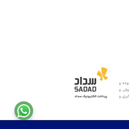
وده و
ت های TWINTEX و BAKON و نمایندگی فروش و
زه گیری و