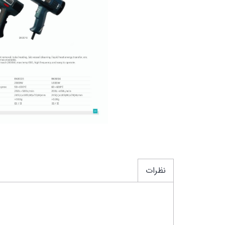
مولتی متر
LCR (ال سی آر) متر
گودویل این
ارت تستر
سو
ارت تستر کلمپی
تکترونیکس
میگر
کنوود
ترمومتر
متر لیزری
کولیس
نورسنج(لوکس متر)
نظرات
دورسنج(تاکومتر)
RST سنج