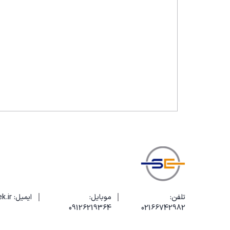
ردیاب سیم
هیتر و هویه
باتری تستر
ذره بین
انواع پراب و لوازم جانبی
دما سنج
رطوبت سنج
سختی سنج
PH متر
میکروسکوپ
|
|
تلفن:
موبایل:
ایمیل: info@elecotek.ir
02166742982
09126219364
فاز یاب