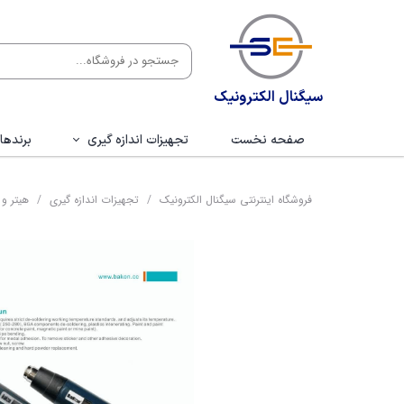
سیگنال الکترونیک
صفحه نخست
تجهیزات اندازه گیری
برندها
اسیلوسکوپ
ب
فروشگاه اینترنتی سیگنال الکترونیک
تجهیزات اندازه گیری
هیتر و 
لاجیک انالایزر
هانت
اسپکتروم انالایزر
ماتر
فانکشن ژنراتور
توینت
سیگنال ژنراتور
ویک
منبع تغذیه
ف