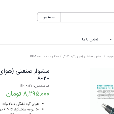
جستجو
تماس با ما
اکون / Bakon
هویه
سشوار صنعتی (هوای گرم تفنگی) 2000 وات مدل BK-8020
ک / HANTEK
یکس / Matrix
8020
کس / Twintex
کد محصول: BK-8020
۸,۲۹۵,۰۰۰ تومان
تور / VICTOR
هوای گرم تفنگی
2000
وات
لوک / FLUKE
50 درجه سانتیگراد تا 630 درجه سانتیگراد