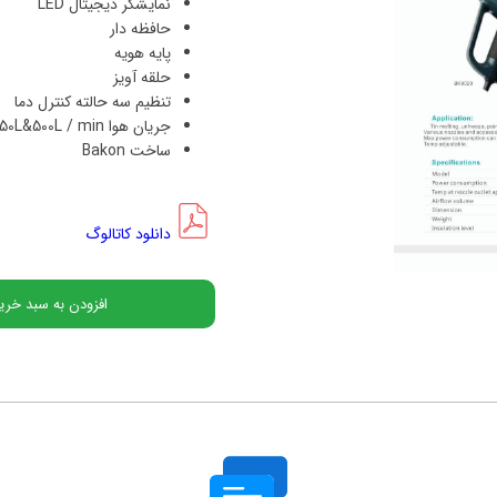
ریگول / Rigol
نمایشگر دیجیتال
LED
حافظه دار
ستک / GWinstek
پایه هویه
حلقه آویز
گون / Sugon
تنظیم سه حالته کنترل دما
جریان هوا
50L&500L / min
 / Tektronix
ساخت Bakon
 / Kenwood
دانلود کاتالوگ
افزودن به سبد خری