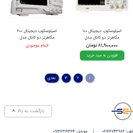
اسیلوسکوپ دیجیتال 100
اسیلوسکوپ دیجیتال 200
مگاهرتز دو کانال مدل
مگاهرتز دو کانال مدل
DS-1202Z-E
TSO-1102C
۸۱,۹۰۰,۰۰۰ تومان
اتمام موجودی
افزودن به سبد خرید
۱
۲
۳
بعدی
⮝ بازگشت به بالا
|
فن: 02166742982
موبایل: 09126219364