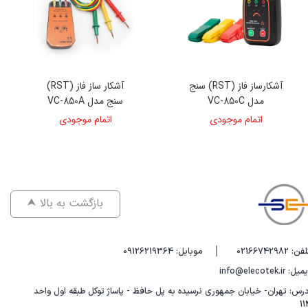
آشکارساز فاز (RST) سنج
آشکار ساز فاز (RST)
مدل VC-850C
سنج مدل VC-850A
اتمام موجودی
اتمام موجودی
⮝ بازگشت به بالا
|
فن: 02166742982
موبایل: 09126219364
یل: info@elecotek.ir
درس: تهران- خیابان جمهوری نرسیده به پل حافظ - پاساژ توکل طبقه اول واحد
11