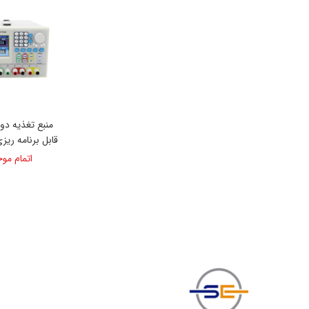
ضخامت سنج
منبع تغذیه دو
اتمام مو
732