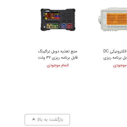
بار (Load) الکترونیکی DC
منبع تغذیه دوبل تراکینگ
بل برنامه ریزی
قابل برنامه ریزی 32 ولت
300 وات 150 ولت 30آمپر
3/2 آمپر 4 کاناله مدل
 موجودی
اتمام موجودی
HDP-4424B
⮝ بازگشت به بالا