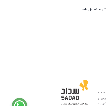
کل طبقه اول واحد
وده و
ت های TWINTEX و BAKON و نمایندگی فروش و
زه گیری و