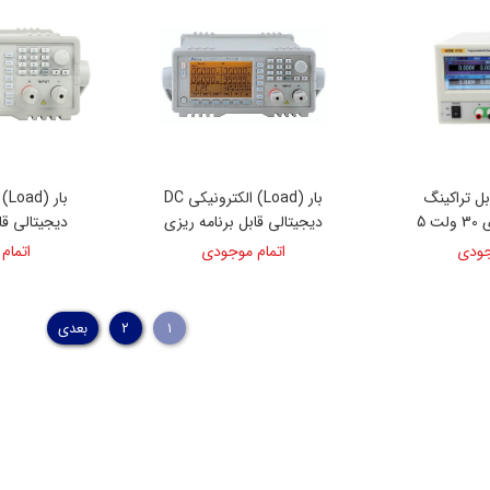
بل تراکینگ
بار (Load) الکترونیکی DC
قابل برنامه ریزی 30 ولت 5
دیجیتالی قابل برنامه ریزی
دیجیتالی قا
آمپر 3 کاناله مدل VC-
300 وات 150 ولت 60 آمپر
جودی
اتمام موجودی
اتمام
3
مدل PPL-8612C3
مدل PPL-8612C2
۱
۲
بعدی