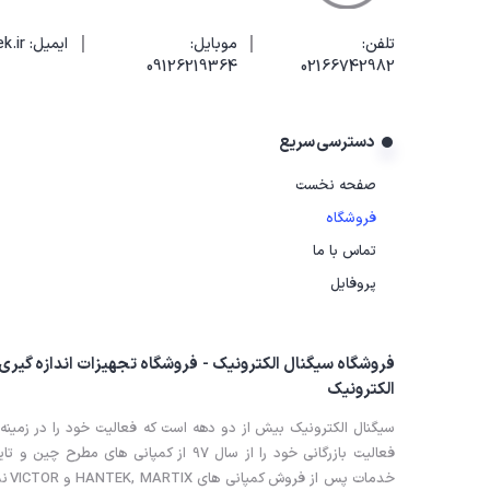
|
|
تلفن:
موبایل:
ایمیل: info@elecotek.ir
02166742982
09126219364
دسترسی سریع
صفحه نخست
فروشگاه
تماس با ما
پروفایل
فروشگاه سیگنال الکترونیک - فروشگاه تجهیزات اندازه گیری
الکترونیک
سیگنال الکترونیک بیش از دو دهه است که فعالیت خود را در زمینه 
خدم