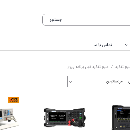
جستجو
تماس با ما
اکون / Bakon
نبع تغذیه
منبع تغذیه قابل برنامه ریزی
ک / HANTEK
مرتبط‌ترین
یکس / Matrix
کس / Twintex
تور / VICTOR
لوک / FLUKE