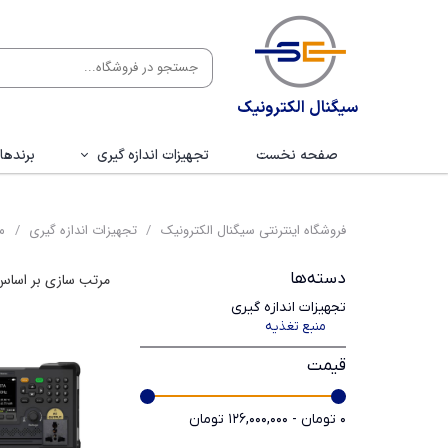
سیگنال الکترونیک
صفحه نخست
تجهیزات اندازه گیری
برندها
اسیلوسکوپ
ب
فروشگاه اینترنتی سیگنال الکترونیک
تجهیزات اندازه گیری
م
لاجیک انالایزر
هانت
دسته‌ها
مرتب سازی بر اساس
اسپکتروم انالایزر
ماتر
تجهیزات اندازه گیری
فانکشن ژنراتور
توینت
منبع تغذیه
قیمت
سیگنال ژنراتور
ویک
منبع تغذیه
ف
۰ تومان - ۱۲۶,۰۰۰,۰۰۰ تومان