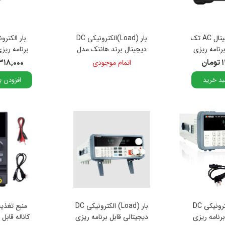
ریگول / Rigol
ستک / GWinstek
منبع تغذیه دیجیتال AC تک
بار (Load)الکترونیکی DC
گون / Sugon
قابل برنامه ریزی
دیجیتال برند هانتک مدل
برند هانتک مدل HAP-
HDL2512A++
 / Tektronix
ن
اتمام موجودی
۸۷,۳۱۸,۰۰۰
2
1
بد خرید
افزودن ب
 / Kenwood
بار (Load) الکترونیکی DC
بار (Load) الکترونیکی DC
منبع تغذی
برنامه ریزی
دیجیتالی قابل برنامه ریزی