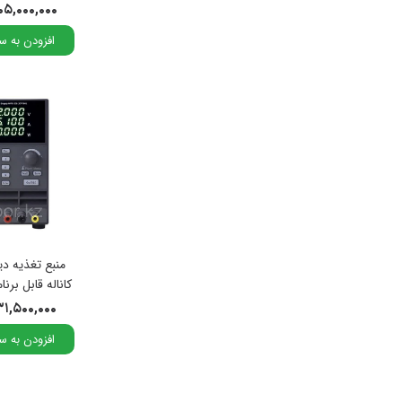
ردیاب سیم
۱۰۵,۰۰۰,۰۰۰ توما
مدل PEL-8300
افزودن به س
هیتر و هویه
باتری تستر
ذره بین
انواع پراب و لوازم جانبی
دما سنج
رطوبت سنج
سختی سنج
منبع تغذیه د
PH متر
ولت 6 آمپر مدل MPS-200
۳۱,۵۰۰,۰۰۰ توما
میکروسکوپ
افزودن به س
فاز یاب