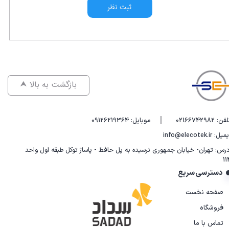
ثبت نظر
⮝ بازگشت به بالا
|
فن: 02166742982
موبایل: 09126219364
یل: info@elecotek.ir
درس: تهران- خیابان جمهوری نرسیده به پل حافظ - پاساژ توکل طبقه اول واحد
11
دسترسی سریع
صفحه نخست
فروشگاه
تماس با ما