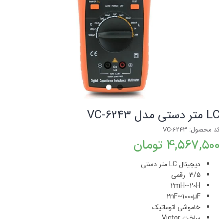
متر دستی مدل VC-6243
د محصول: VC-6243
۴,۵۶۷,۵۰ تومان
دیجیتال
LC
متر دستی
3/5
رقمی
2mH~20H
2nF~1000µF
خاموشی اتوماتیک
ساخت Victor