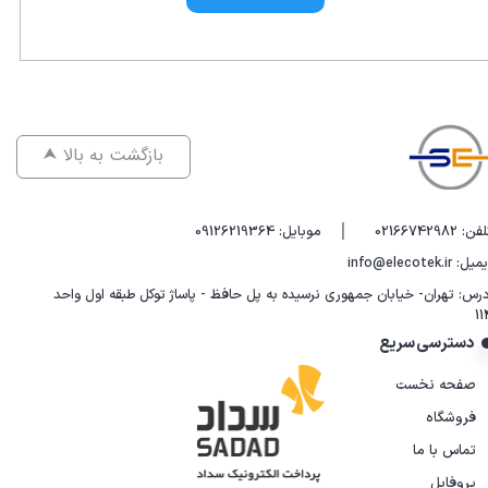
⮝ بازگشت به بالا
|
فن: 02166742982
موبایل: 09126219364
یل: info@elecotek.ir
درس: تهران- خیابان جمهوری نرسیده به پل حافظ - پاساژ توکل طبقه اول واحد
11
دسترسی سریع
صفحه نخست
فروشگاه
تماس با ما
پروفایل