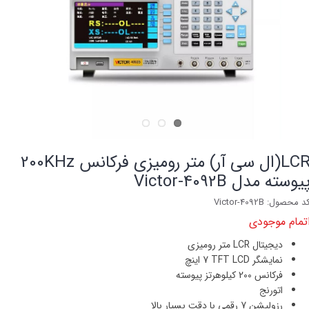
LCR(ال سی آر) متر رومیزی فرکانس 200KHz
یوسته مدل Victor-4092B
د محصول: Victor-4092B
تمام موجودی
دیجیتال
LCR
متر رومیزی
نمایشگر
TFT LCD
7 اینچ
فرکانس
200
کیلوهرتز پیوسته
اتورنج
رزولیشن 7 رقمی با دقت بسیار بالا