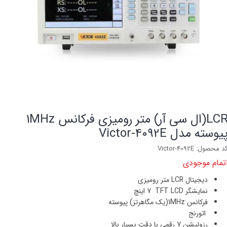
LCR(ال سی آر) متر رومیزی فرکانس 1MHz
یوسته مدل Victor-4092E
د محصول: Victor-4092E
تمام موجودی
دیجیتال
LCR
متر رومیزی
نمایشگر
TFT LCD
7 اینچ
فرکانس
1MHz
(یک مگاهرتز) پیوسته
اتورنج
رزولیشن 7 رقمی با دقت بسیار بالا