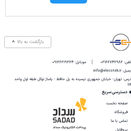
⮝ بازگشت به بالا
|
فن: 02166742982
موبایل: 09126219364
یل: info@elecotek.ir
درس: تهران- خیابان جمهوری نرسیده به پل حافظ - پاساژ توکل طبقه اول واحد
11
دسترسی سریع
صفحه نخست
فروشگاه
تماس با ما
پروفایل